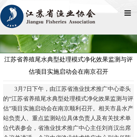
网站首页
关于协会
江苏省养殖尾水典型处理模式净化效果监测与评
新闻中心
估项目实施启动会在南京召开
会员风采
3月
7
日
下午
，
由江苏
省
渔业技术推广中心牵头
团体标准
的
“江苏省养殖尾水典型处理模式净化效果监测与评
估”项目实施启动会在南京顺利召开
。
相关市县水产
市场行情
站负责人、重点监测站位具体负责人及有关技术单
科学普及
位代表参会，
省
渔业技术推广中心主任刘肖汉出席